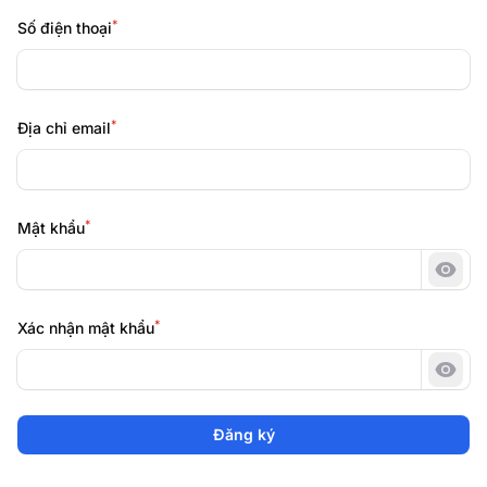
*
Số điện thoại
*
Địa chỉ email
*
Mật khẩu
Hiện
*
Xác nhận mật khẩu
Hiện
Đăng ký