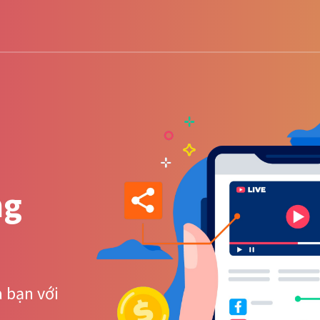
ng
 bạn với